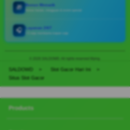
Bonus Menarik
🎁
Bonus harian, mingguan & event spesial
Layanan 24/7
🎧
CS siap membantu kapan saja
© 2026 SALDOWD. All rights reserved Mying.
SALDOWD
>
Slot Gacor Hari Ini
>
Situs Slot Gacor
Buka
Footer Navigation
Products
Buka