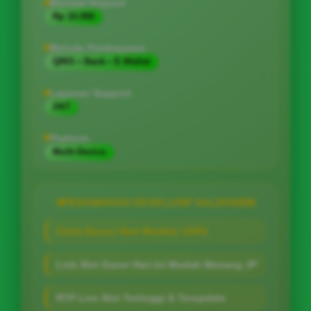
Minimal Deposit
Rp 10.000
Metode Pembayaran
QRIS • Bank • E-Wallet
Layanan Support
24/7
Platform
Multi-Device
PENAWARAN EKSKLUSIF SALDOWD
Claim Bonus New Member 100%
Link Slot Gacor Hari Ini Mudah Menang JP
RTP Live Slot Tertinggi & Terupdate