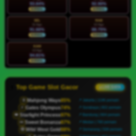
93.84%
92.90%
NORMAL
NORMAL
SEL
RAB
11 Agu
12 Agu
91.66%
88.75%
NORMAL
NORMAL
KAM
13 Agu
94.81%
NORMAL
Top Game Slot Gacor
● LIVE DATA
Mahjong Ways
85%
🀄
📍 Jakarta | 1196 pemain
Gates Olympus
74%
⚡
📍 Surabaya | 902 pemain
Starlight Princess
97%
👑
📍 Bandung | 664 pemain
Sweet Bonanza
87%
🍬
📍 Medan | 780 pemain
Wild West Gold
88%
🤠
📍 Semarang | 508 pemain