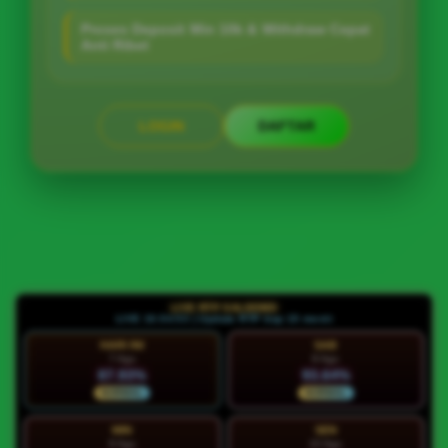
Proses Deposit Min 10k & Withdraw Cepat
Anti Ribet
LOGIN
DAFTAR
Layer Popup Close
LIVE RTP SALDOWD
LIVE 16:04:55 | Update RTP tiap 15 menit
HARI INI
SAB
7 Agu
8 Agu
87.93%
93.64%
NORMAL
NORMAL
MIN
SEN
9 Agu
10 Agu