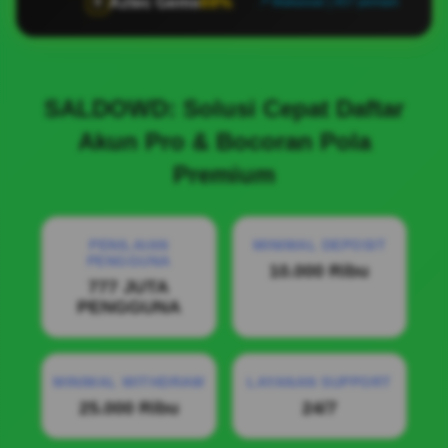
Aztec Gems
69%
🏺
📍 Makassar | 457 pemain
SALDOWD: Solusi Cepat Daftar
Akun Pro & Bocoran Pola
Premium
PENILAIAN
MINIMAL DEPOSIT
PENGGUNA
10.000 Ribu
777 JUTA
PENGGUNA
MINIMAL WITHDRAW
LAYANAN SUPPORT
25.000 Ribu
24/7