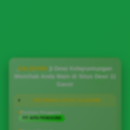
SALDOWD
$ Dewi Keberuntungan
Memihak Anda Main di Situs Dewi 11
Gacor
INFORMASI SITUS SALDOWD
Penilaian Pengguna
777 JUTA PENGGUNA