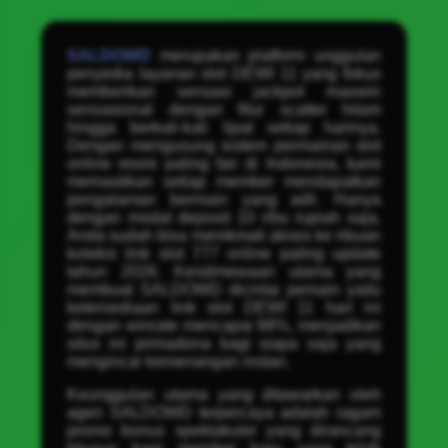
SALDOWD
merupakan platform unggulan
penyedia layanan slot DEWI 11 yang fokus
memberikan sensasi jackpot
maxwin
sensasional dengan fitur
scatter
hitam
hingga berkali-kali lipat setiap harinya.
Dengan mengusung sistem permainan slot
online resmi paling fair di Indonesia, kami
memastikan setiap member mendapatkan
pengalaman bermain yang adil. Hanya
dengan modal deposit 10 ribu rupiah saja,
Anda sudah bisa menikmati akses ke ribuan
koleksi link slot 777 online paling
update
tahun 2026. Keistimewaan utama yang
membuat SALDOWD dicintai pemain yaitu
ketersediaan link slot DEWI 11 hari ini
dengan
winrate
mencapai 98%, menjadikan
situs ini primadona bagi siapa saja yang
mengincar kemenangan instan.
Keunggulan utama yang ditawarkan oleh
agen SALDOWD terpercaya adalah ragam
promo bonus spektakuler yang dirancang