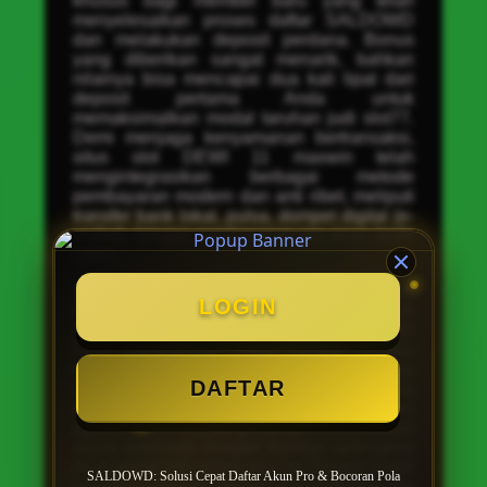
khusus bagi member baru yang telah
menyelesaikan proses daftar SALDOWD
dan melakukan deposit perdana. Bonus
yang diberikan sangat menarik, bahkan
nilainya bisa mencapai dua kali lipat dari
deposit pertama Anda untuk
memaksimalkan modal taruhan judi slot77.
Demi menjaga kenyamanan bertransaksi,
situs slot DEWI 11
maxwin
telah
mengintegrasikan berbagai metode
pembayaran modern dan anti ribet, meliputi
transfer bank lokal, pulsa, dompet digital (e-
wallet), hingga pembayaran via scan kode
QRIS.
Bagi pemain yang sering merasakan
LOGIN
kekalahan saat mencoba peruntungan di
Link Slot Gacor
maxwin
lainnya, SALDOWD
hadir memberikan solusi cerdas melalui
bocoran RTP situs slot gacor hari ini yang
DAFTAR
akurat beserta panduan pola gampang
menang slot resmi. Sangat sulit menemukan
agen SALDOWD yang mampu menawarkan
akses termurah dengan fasilitas selengkap
ini di pasar slot online saat ini. Segera ambil
SALDOWD: Solusi Cepat Daftar Akun Pro & Bocoran Pola
keputusan terbaik dengan mendaftarkan diri