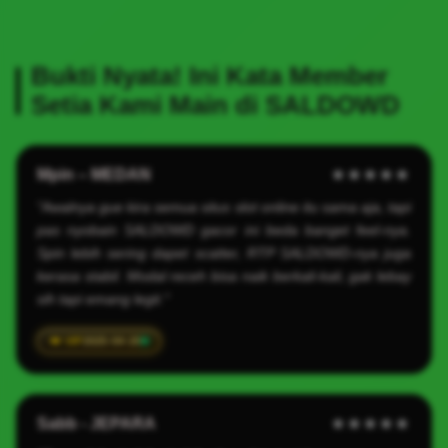
Bukti Nyata! Ini Kata Member
Setia Kami Main di SALDOWD
Mpin – MEDAN
★★★★★
"Awalnya gue kira semua situs slot online itu sama aja, tapi
pas nyobain SALDOWD gacor ini beda banget feel-nya.
Spin lebih sering dapet scatter, RTP SALDOWD-nya juga
kerasa stabil. Modal receh bisa naik berkali-kali, gak lebay
sih tapi emang legit."
2025-04-20
Sabb - JEPARA
★★★★★