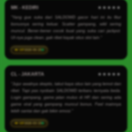
MK - KEDIRI
★★★★★
"Yang gue suka dari SALDOWD gacor hari ini itu fitur
bonusnya sering keluar. Scatter gampang, wild sering
muncul. Bener-bener cocok buat yang suka cari jackpot.
UI-nya juga clean, gak ribet kayak situs slot lain."
2026-05-25
CL - JAKARTA
★★★★★
"Jujur awalnya skeptis, takut kaya situs lain yang lemot dan
ribet. Tapi pas nyobain SALDOWD terbaru ternyata beda.
Login gampang, game jalan mulus di HP, dan sering ada
game viral yang gampang muncul bonus. Feel mainnya
lebih santai dan gak bikin emosi."
2026-03-19