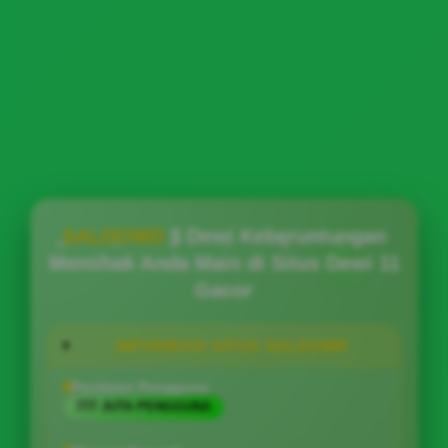
SALDOWD
$ Dewi Keberuntungan
Memihak Anda Main di Situs Dewi 11
Gacor
INFORMASI SITUS SALDOWD
Penilaian Pengguna
777 JUTA PENGGUNA