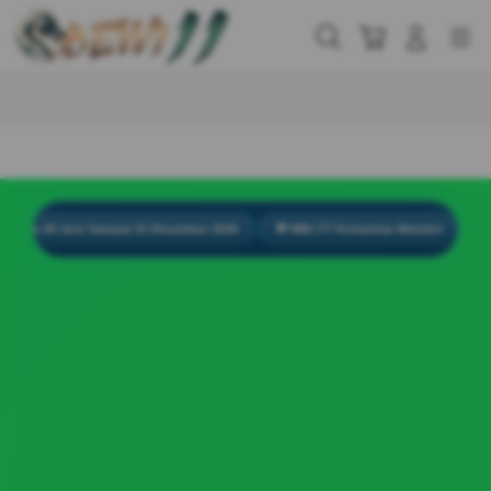
Skip
to
Cari
Troli
Login
Navigation
content
Buka Info Lebih Lanjut
 28 Juni Sampai 31 Desember 2026
💬 888.777 Komentar Member
⭐ Rating 